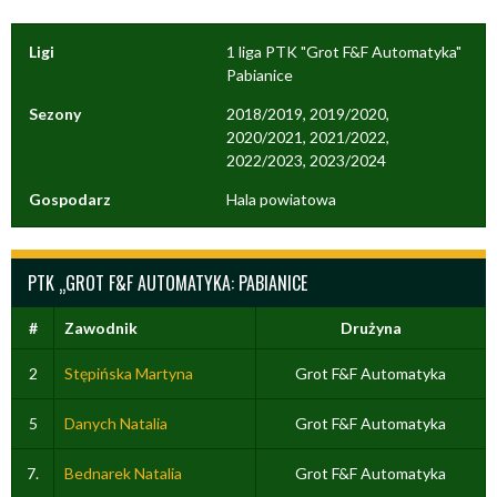
Ligi
1 liga PTK "Grot F&F Automatyka"
Pabianice
Sezony
2018/2019, 2019/2020,
2020/2021, 2021/2022,
2022/2023, 2023/2024
Gospodarz
Hala powiatowa
PTK „GROT F&F AUTOMATYKA: PABIANICE
#
Zawodnik
Drużyna
2
Stępińska Martyna
Grot F&F Automatyka
5
Danych Natalia
Grot F&F Automatyka
7.
Bednarek Natalia
Grot F&F Automatyka